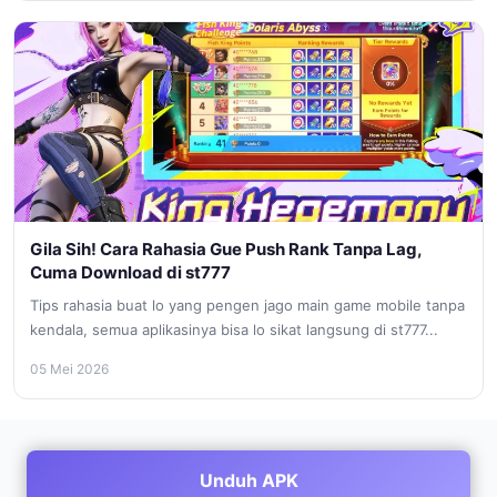
Gila Sih! Cara Rahasia Gue Push Rank Tanpa Lag,
Cuma Download di st777
Tips rahasia buat lo yang pengen jago main game mobile tanpa
kendala, semua aplikasinya bisa lo sikat langsung di st777...
05 Mei 2026
Unduh APK