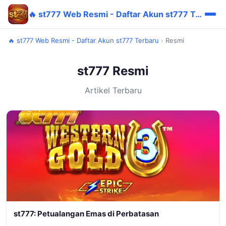
🔥 st777 Web Resmi - Daftar Akun st777 Terbaru
🔥 st777 Web Resmi - Daftar Akun st777 Terbaru
›
Resmi
st777 Resmi
Artikel Terbaru
st777: Petualangan Emas di Perbatasan