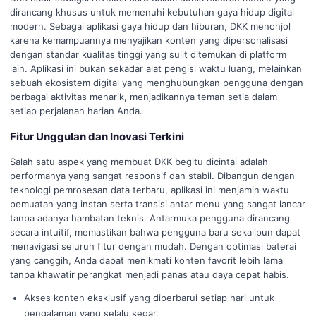
dirancang khusus untuk memenuhi kebutuhan gaya hidup digital
modern. Sebagai aplikasi gaya hidup dan hiburan, DKK menonjol
karena kemampuannya menyajikan konten yang dipersonalisasi
dengan standar kualitas tinggi yang sulit ditemukan di platform
lain. Aplikasi ini bukan sekadar alat pengisi waktu luang, melainkan
sebuah ekosistem digital yang menghubungkan pengguna dengan
berbagai aktivitas menarik, menjadikannya teman setia dalam
setiap perjalanan harian Anda.
Fitur Unggulan dan Inovasi Terkini
Salah satu aspek yang membuat DKK begitu dicintai adalah
performanya yang sangat responsif dan stabil. Dibangun dengan
teknologi pemrosesan data terbaru, aplikasi ini menjamin waktu
pemuatan yang instan serta transisi antar menu yang sangat lancar
tanpa adanya hambatan teknis. Antarmuka pengguna dirancang
secara intuitif, memastikan bahwa pengguna baru sekalipun dapat
menavigasi seluruh fitur dengan mudah. Dengan optimasi baterai
yang canggih, Anda dapat menikmati konten favorit lebih lama
tanpa khawatir perangkat menjadi panas atau daya cepat habis.
Akses konten eksklusif yang diperbarui setiap hari untuk
pengalaman yang selalu segar.