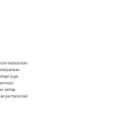
enuhi kebutuhan
ngedepankan
etapi juga
enonjol
an setiap
ak pertama kali