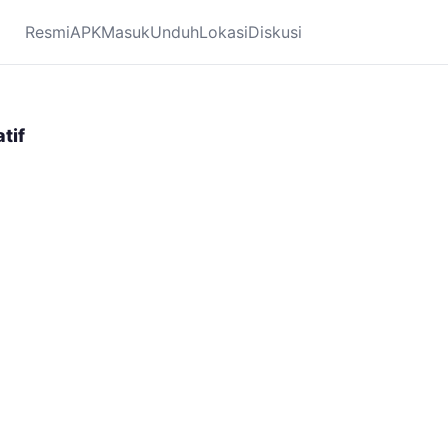
Resmi
APK
Masuk
Unduh
Lokasi
Diskusi
tif