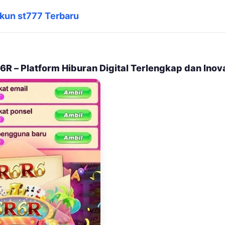
Akun st777 Terbaru
6R – Platform Hiburan Digital Terlengkap dan Inova