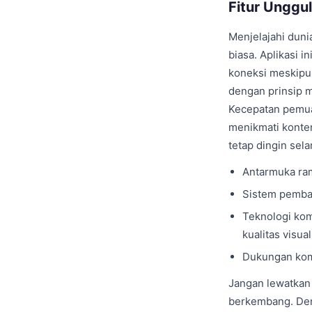
Fitur Unggu
Menjelajahi duni
biasa. Aplikasi 
koneksi meskipun
dengan prinsip m
Kecepatan pemua
menikmati konten
tetap dingin sel
Antarmuka ram
Sistem pembar
Teknologi kom
kualitas visual
Dukungan kompa
Jangan lewatkan 
berkembang. Deng